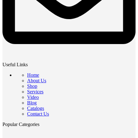
Useful Links
Home
About Us
Shop
Services
Video
Blog
Catalogs
Contact Us
Popular Categories