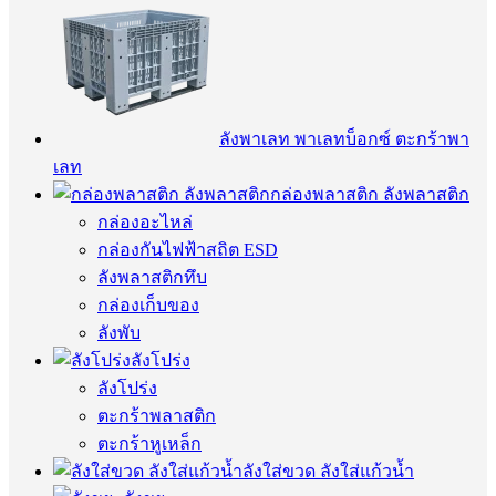
ลังพาเลท พาเลทบ็อกซ์ ตะกร้าพา
เลท
กล่องพลาสติก ลังพลาสติก
กล่องอะไหล่
กล่องกันไฟฟ้าสถิต ESD
ลังพลาสติกทึบ
กล่องเก็บของ
ลังพับ
ลังโปร่ง
ลังโปร่ง
ตะกร้าพลาสติก
ตะกร้าหูเหล็ก
ลังใส่ขวด ลังใส่แก้วน้ำ