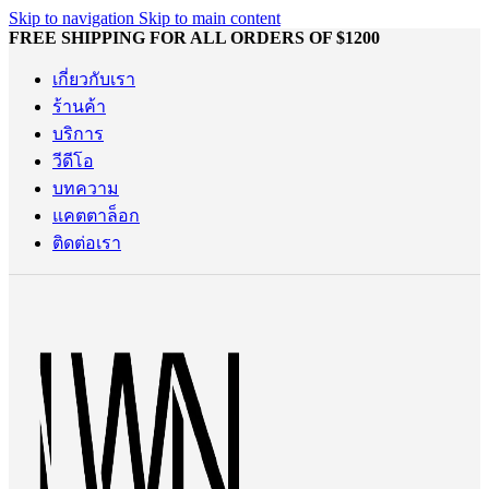
Skip to navigation
Skip to main content
FREE SHIPPING FOR ALL ORDERS OF $1200
เกี่ยวกับเรา
ร้านค้า
บริการ
วีดีโอ
บทความ
แคตตาล็อก
ติดต่อเรา