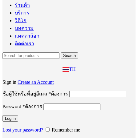
ร้านค้า
บริการ
วีดีโอ
บทความ
แคตตาล็อก
ติดต่อเรา
Search
EN
TH
ZH
Sign in
Create an Account
ชื่อผู้ใช้หรือที่อยู่อีเมล
*
ต้องการ
Password
*
ต้องการ
Log in
Lost your password?
Remember me