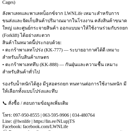
Cages)
ลังพาเลทและพาเลทบ็อกซ์จาก LWNLife เหมาะสำหรับการ
ขนส่งและจัดเก็บสินค้าปริมาณมากในโรงงาน คลังสินค้าขนาด
ใหญ่ และศูนย์กระจายสินค้า ออกแบบมาให้ใช้งานร่วมกับรถยก
(Forklift) ได้อย่างสะดวก
สินค้าในหมวดนี้ประกอบด้วย:
• ตะกร้าพาเลทโปร่ง (KK-777) — ระบายอากาศได้ดี เหมาะ
สำหรับเก็บสินค้าเกษตร
• ตะกร้าพาเลททึบ (KK-888) — กันฝุ่นและความชื้น เหมาะ
สำหรับสินค้าทั่วไป
รองรับน้ำหนักได้สูง มีรูสอดรถยก ทนทานต่อการใช้งานหนัก มี
ให้เลือกทั้งแบบโปร่งและทึบ
📞 สั่งซื้อ / สอบถามข้อมูลเพิ่มเติม
โทร: 097-950-8555 | 063-595-9906 | 034-480764
Line: @lwnlife | https://lin.ee/NLupjTS
Facebook: facebook.com/LWNLife