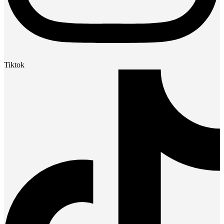
Tiktok