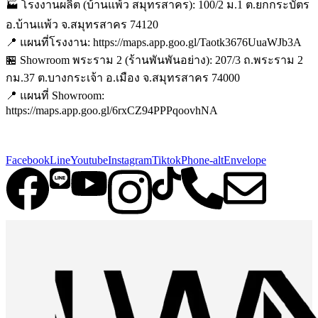
🏭 โรงงานผลิต (บ้านแพ้ว สมุทรสาคร): 100/2 ม.1 ต.ยกกระบัตร
อ.บ้านแพ้ว จ.สมุทรสาคร 74120
📍 แผนที่โรงงาน: https://maps.app.goo.gl/Taotk3676UuaWJb3A
🏪 Showroom พระราม 2 (ร้านพันพันอย่าง): 207/3 ถ.พระราม 2
กม.37 ต.บางกระเจ้า อ.เมือง จ.สมุทรสาคร 74000
📍 แผนที่ Showroom:
https://maps.app.goo.gl/6rxCZ94PPPqoovhNA
Facebook
Line
Youtube
Instagram
Tiktok
Phone-alt
Envelope