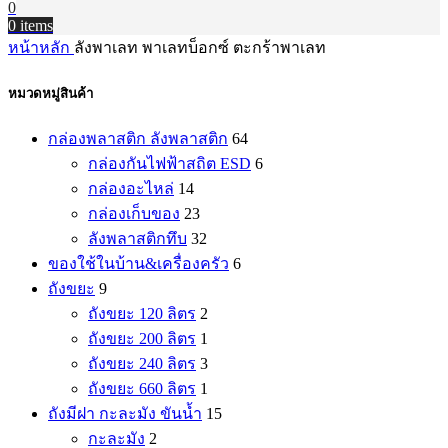
0
0
items
หน้าหลัก
ลังพาเลท พาเลทบ็อกซ์ ตะกร้าพาเลท
หมวดหมู่สินค้า
กล่องพลาสติก ลังพลาสติก
64
กล่องกันไฟฟ้าสถิต ESD
6
กล่องอะไหล่
14
กล่องเก็บของ
23
ลังพลาสติกทึบ
32
ของใช้ในบ้าน&เครื่องครัว
6
ถังขยะ
9
ถังขยะ 120 ลิตร
2
ถังขยะ 200 ลิตร
1
ถังขยะ 240 ลิตร
3
ถังขยะ 660 ลิตร
1
ถังมีฝา กะละมัง ขันน้ำ
15
กะละมัง
2