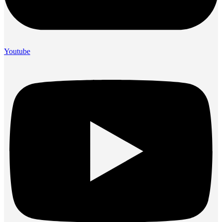
Youtube