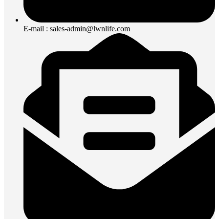
E-mail : sales-admin@lwnlife.com