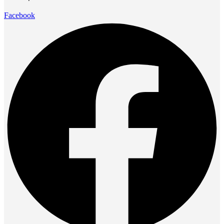
Facebook