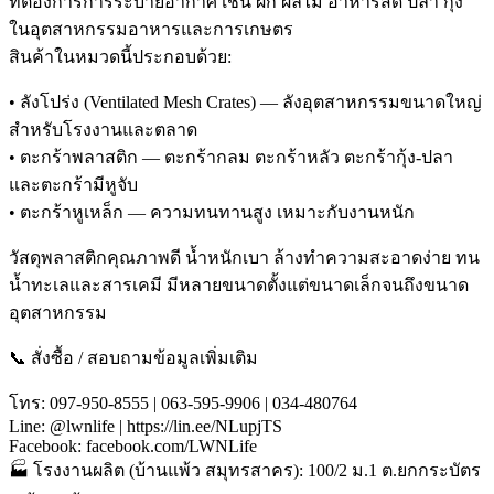
ที่ต้องการการระบายอากาศ เช่น ผัก ผลไม้ อาหารสด ปลา กุ้ง
ในอุตสาหกรรมอาหารและการเกษตร
สินค้าในหมวดนี้ประกอบด้วย:
• ลังโปร่ง (Ventilated Mesh Crates) — ลังอุตสาหกรรมขนาดใหญ่
สำหรับโรงงานและตลาด
• ตะกร้าพลาสติก — ตะกร้ากลม ตะกร้าหลัว ตะกร้ากุ้ง-ปลา
และตะกร้ามีหูจับ
• ตะกร้าหูเหล็ก — ความทนทานสูง เหมาะกับงานหนัก
วัสดุพลาสติกคุณภาพดี น้ำหนักเบา ล้างทำความสะอาดง่าย ทน
น้ำทะเลและสารเคมี มีหลายขนาดตั้งแต่ขนาดเล็กจนถึงขนาด
อุตสาหกรรม
📞 สั่งซื้อ / สอบถามข้อมูลเพิ่มเติม
โทร: 097-950-8555 | 063-595-9906 | 034-480764
Line: @lwnlife | https://lin.ee/NLupjTS
Facebook: facebook.com/LWNLife
🏭 โรงงานผลิต (บ้านแพ้ว สมุทรสาคร): 100/2 ม.1 ต.ยกกระบัตร