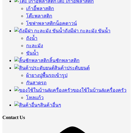
โต๊ะ เก้าอี้พลาสติก
เก้าอี้พลาสติก
โต๊ะพลาสติก
โซฟาพลาสติกน็อคดาวน์
ถังมีฝา กะละมัง ขันน้ำ
ถังน้ำ
กะละมัง
ขันน้ำ
ลิ้นชักพลาสติก
สินค้าประดับยนต์
ผ้ายางปูพื้นรถเข้ารูป
กันสาดรถ
ของใช้ในบ้าน&เครื่องครัว
โหลแก้ว
สินค้าอื่นๆ
Contact Us