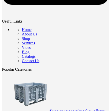
Useful Links
Home
About Us
Shop
Services
Video
Blog
Catalogs
Contact Us
Popular Categories