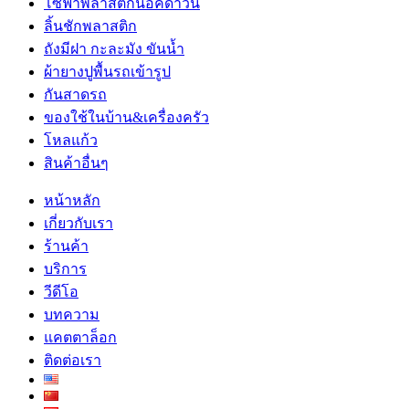
โซฟาพลาสติกน็อคดาวน์
ลิ้นชักพลาสติก
ถังมีฝา กะละมัง ขันน้ำ
ผ้ายางปูพื้นรถเข้ารูป
กันสาดรถ
ของใช้ในบ้าน&เครื่องครัว
โหลแก้ว
สินค้าอื่นๆ
หน้าหลัก
เกี่ยวกับเรา
ร้านค้า
บริการ
วีดีโอ
บทความ
แคตตาล็อก
ติดต่อเรา