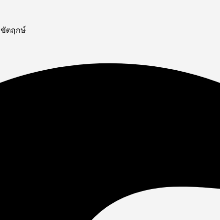
กขัตฤกษ์