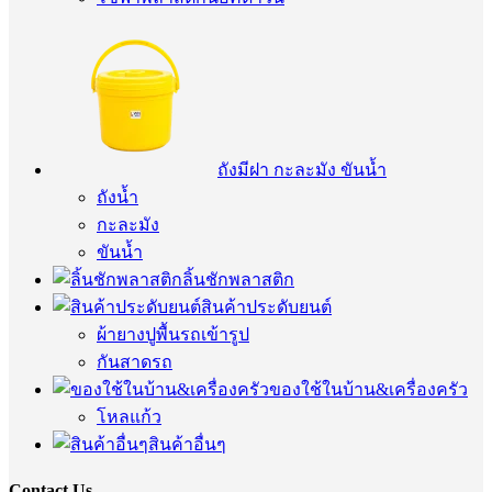
ถังมีฝา กะละมัง ขันน้ำ
ถังน้ำ
กะละมัง
ขันน้ำ
ลิ้นชักพลาสติก
สินค้าประดับยนต์
ผ้ายางปูพื้นรถเข้ารูป
กันสาดรถ
ของใช้ในบ้าน&เครื่องครัว
โหลแก้ว
สินค้าอื่นๆ
Contact Us