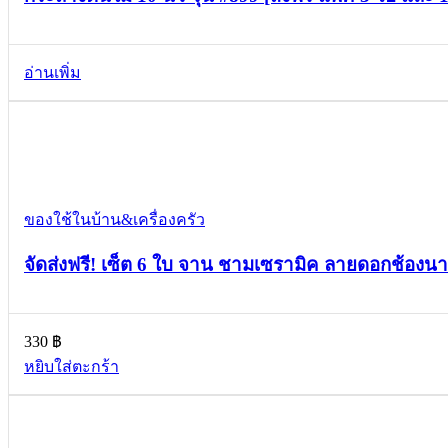
อ่านเพิ่ม
Compare
Quick view
Add to wishlist
ของใช้ในบ้าน&เครื่องครัว
จัดส่งฟรี! เซ็ต 6 ใบ จาน ชามเซรามิค ลายดอกช้องน
330
฿
หยิบใส่ตะกร้า
Compare