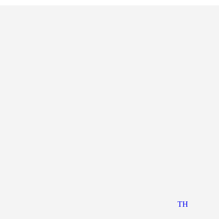
EN
TH
ZH