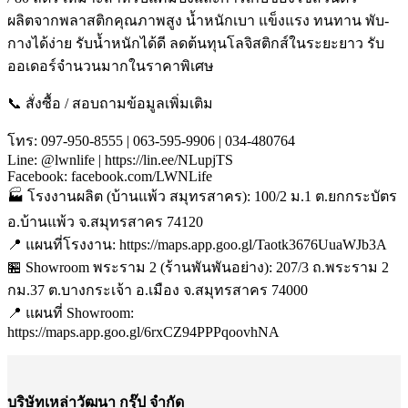
ผลิตจากพลาสติกคุณภาพสูง น้ำหนักเบา แข็งแรง ทนทาน พับ-
กางได้ง่าย รับน้ำหนักได้ดี ลดต้นทุนโลจิสติกส์ในระยะยาว รับ
ออเดอร์จำนวนมากในราคาพิเศษ
📞 สั่งซื้อ / สอบถามข้อมูลเพิ่มเติม
โทร: 097-950-8555 | 063-595-9906 | 034-480764
Line: @lwnlife | https://lin.ee/NLupjTS
Facebook: facebook.com/LWNLife
🏭 โรงงานผลิต (บ้านแพ้ว สมุทรสาคร): 100/2 ม.1 ต.ยกกระบัตร
อ.บ้านแพ้ว จ.สมุทรสาคร 74120
📍 แผนที่โรงงาน: https://maps.app.goo.gl/Taotk3676UuaWJb3A
🏪 Showroom พระราม 2 (ร้านพันพันอย่าง): 207/3 ถ.พระราม 2
กม.37 ต.บางกระเจ้า อ.เมือง จ.สมุทรสาคร 74000
📍 แผนที่ Showroom:
https://maps.app.goo.gl/6rxCZ94PPPqoovhNA
บริษัทเหล่าวัฒนา กรุ๊ป จำกัด