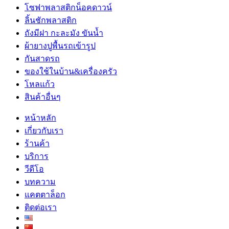
โซฟาพลาสติกน็อคดาวน์
ลิ้นชักพลาสติก
ถังมีฝา กะละมัง ขันน้ำ
ผ้ายางปูพื้นรถเข้ารูป
กันสาดรถ
ของใช้ในบ้าน&เครื่องครัว
โหลแก้ว
สินค้าอื่นๆ
หน้าหลัก
เกี่ยวกับเรา
ร้านค้า
บริการ
วีดีโอ
บทความ
แคตตาล็อก
ติดต่อเรา