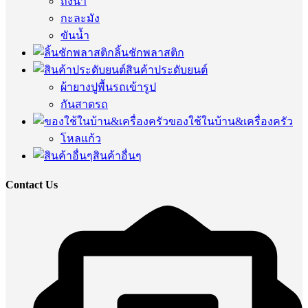
ถังน้ำ
กะละมัง
ขันน้ำ
ลิ้นชักพลาสติก
สินค้าประดับยนต์
ผ้ายางปูพื้นรถเข้ารูป
กันสาดรถ
ของใช้ในบ้าน&เครื่องครัว
โหลแก้ว
สินค้าอื่นๆ
Contact Us